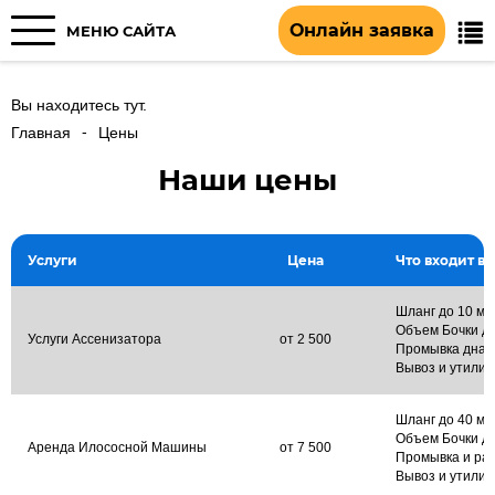
Онлайн заявка
МЕНЮ САЙТА
Вы находитесь тут.
-
Главная
Цены
Наши цены
Услуги
Цена
Что входит в 
Шланг до 10 ме
Объем Бочки до
Услуги Ассенизатора
от 2 500
Промывка дна 
Вывоз и утили
Шланг до 40 ме
Объем Бочки до
Аренда Илососной Машины
от 7 500
Промывка и раз
Вывоз и утилиз