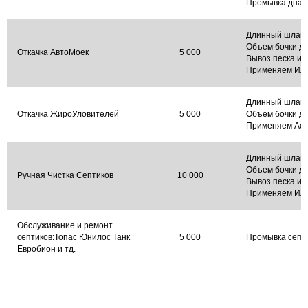
Промывка дна 
Длинный шланг
Объем бочки до
Откачка АвтоМоек
5 000
Вывоз песка и 
Применяем Ил
Длинный шланг
Откачка ЖироУловителей
5 000
Объем бочки до
Применяем Асс
Длинный шланг
Объем бочки до
Ручная Чистка Септиков
10 000
Вывоз песка и 
Применяем Ил
Обслуживание и ремонт
септиков:Топас Юнилос Танк
5 000
Промывка септи
Евробион и тд.